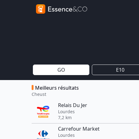
GO
E10
Meilleurs résultats
Cheust
Relais Du Jer
Lourdes
7,2 km
Carrefour Market
Lourdes