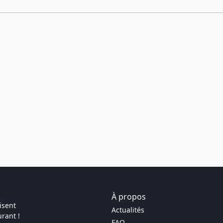
À propos
isent
Actualités
rant !
FAQ