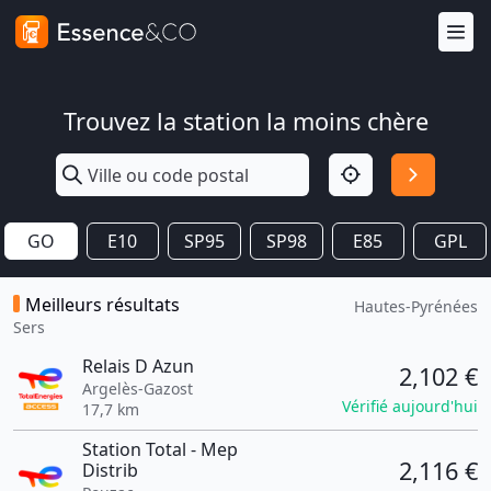
Trouvez la station la moins chère
GO
E10
SP95
SP98
E85
GPL
Meilleurs résultats
Hautes-Pyrénées
Sers
Relais D Azun
2,102 €
Argelès-Gazost
Vérifié aujourd'hui
17,7 km
Station Total - Mep
2,116 €
Distrib