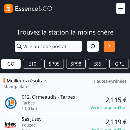
Trouvez la station la moins chère
GO
E10
SP95
SP98
E85
GPL
Meilleurs résultats
Hautes-Pyrénées
Montgaillard
012. Ormeaudis - Tarbes
2,115 €
Tarbes
Vérifié aujourd'hui
11,0 km
Sas Jussyl
2,119 €
Pouzac
Vérifié aujourd'hui