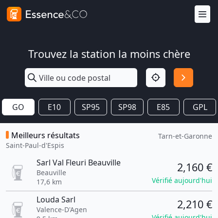
Trouvez la station la moins chère
GO
E10
SP95
SP98
E85
GPL
Meilleurs résultats
Tarn-et-Garonne
Saint-Paul-d'Espis
Sarl Val Fleuri Beauville
2,160 €
Beauville
Vérifié aujourd'hui
17,6 km
Louda Sarl
2,210 €
Valence-D'Agen
Vérifié aujourd'hui