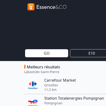
GO
E10
Meilleurs résultats
Labastide-Saint-Pierre
Carrefour Market
Grisolles
11,5 km
Station Totalenergies Pompignan
Pompignan