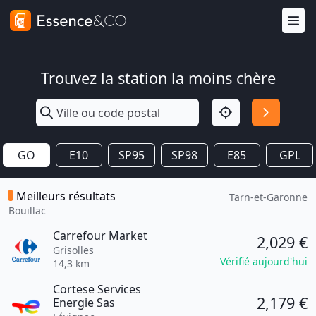
Trouvez la station la moins chère
GO
E10
SP95
SP98
E85
GPL
Meilleurs résultats
Tarn-et-Garonne
Bouillac
Carrefour Market
2,029 €
Grisolles
Vérifié aujourd'hui
14,3 km
Cortese Services
2,179 €
Energie Sas