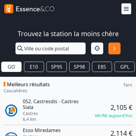
Trouvez la station la moins chère
GO
E10
SP95
SP98
E85
GPL
Meilleurs résultats
Tarn
Caucalières
052. Castresdis - Castres
2,105 €
Siala
Castres
Vérifié aujourd'hui
6,4 km
Esso Miredames
2,114 €