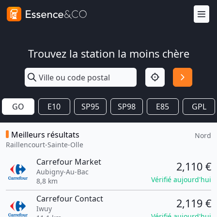
Trouvez la station la moins chère
GO
E10
SP95
SP98
E85
GPL
Meilleurs résultats
Nord
Raillencourt-Sainte-Olle
Carrefour Market
2,110 €
Aubigny-Au-Bac
Vérifié aujourd'hui
8,8 km
Carrefour Contact
2,119 €
Iwuy
Vérifié aujourd'hui