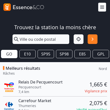
Trouvez la station la moins chère
GO
E10
SP95
SP98
E85
GPL
Meilleurs résultats
Nord
Râches
Relais De Pecquencourt
1,665 €
Pecquencourt
Vigilance prix
7,4 km
Carrefour Market
2,075 €
Thumeries
Vérifié aujourd'hui