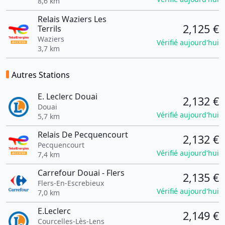
8,6 km
Relais Waziers Les
2,125 €
Terrils
Waziers
Vérifié aujourd'hui
3,7 km
Autres Stations
E. Leclerc Douai
2,132 €
Douai
Vérifié aujourd'hui
5,7 km
Relais De Pecquencourt
2,132 €
Pecquencourt
Vérifié aujourd'hui
7,4 km
Carrefour Douai - Flers
2,135 €
Flers-En-Escrebieux
Vérifié aujourd'hui
7,0 km
E.Leclerc
2,149 €
Courcelles-Lès-Lens