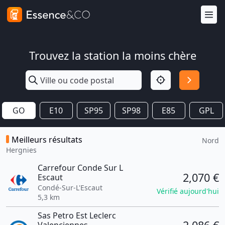
Trouvez la station la moins chère
GO
E10
SP95
SP98
E85
GPL
Meilleurs résultats
Nord
Hergnies
Carrefour Conde Sur L
2,070 €
Escaut
Condé-Sur-L'Escaut
Vérifié aujourd'hui
5,3 km
Sas Petro Est Leclerc