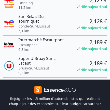
2,127 €
Onnaing
Vérifié aujourd'hui
11,5 km
Sarl Relais Du
2,128 €
Tourniquet
Conde-Sur-L'Escaut
Vérifié aujourd'hui
5,1 km
Intermarché Escautpont
2,189 €
Escautpont
Vérifié aujourd'hui
6,8 km
Super U Bruay Sur L
2,189 €
Escaut
Bruay-Sur-L'Escaut
Vérifié aujourd'hui
9,2 km
Rejoignez les 1,5 million d'automobilistes qui réalisent
chaque jour des économies sur leur budget carburant !