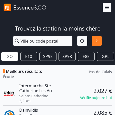
Trouvez la station la moins chère
GO
E10
SP95
SP98
E85
GPL
Meilleurs résultats
Pas-de-Calais
Écurie
Intermarche Ste
2,027 €
Catherine Les Arr
Sainte-Catherine
Vérifié aujourd'hui
2,2 km
Dainvildis
2,085 €