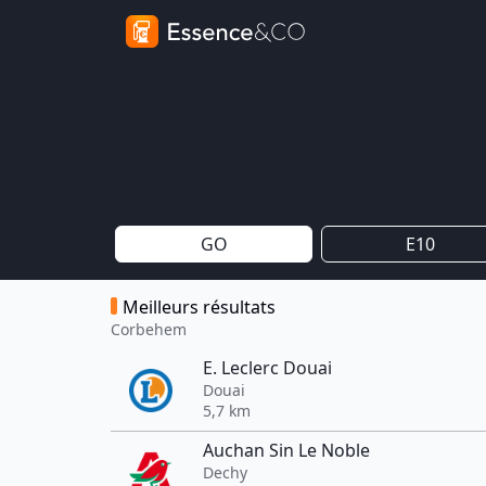
GO
E10
Meilleurs résultats
Corbehem
E. Leclerc Douai
Douai
5,7 km
Auchan Sin Le Noble
Dechy