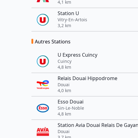
4,1 km
Station U
Vitry-En-Artois
3,2 km
Autres Stations
U Express Cuincy
Cuincy
4,8 km
Relais Douai Hippodrome
Douai
4,0 km
Esso Douai
Sin-Le-Noble
4,8 km
Station Avia Douai Relais De Gaya
Douai
3,7 km