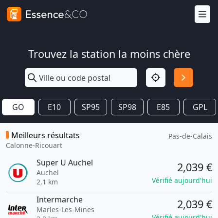
Trouvez la station la moins chère
GO
E10
SP95
SP98
E85
GPL
Meilleurs résultats
Pas-de-Calais
Calonne-Ricouart
Super U Auchel
2,039 €
Auchel
Vérifié aujourd'hui
2,1 km
Intermarche
2,039 €
Marles-Les-Mines
Vérifié aujourd'hui