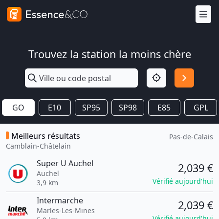
Trouvez la station la moins chère
GO
E10
SP95
SP98
E85
GPL
Meilleurs résultats
Pas-de-Calais
Camblain-Châtelain
Super U Auchel
2,039 €
Auchel
Vérifié aujourd'hui
3,9 km
Intermarche
2,039 €
Marles-Les-Mines
Vérifié aujourd'hui