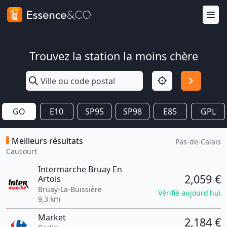
Trouvez la station la moins chère
GO
E10
SP95
SP98
E85
GPL
Meilleurs résultats
Pas-de-Calais
Caucourt
Intermarche Bruay En
2,059 €
Artois
Bruay-La-Buissière
Vérifié aujourd'hui
9,3 km
Market
2,184 €