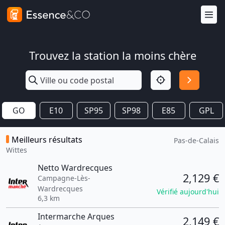
Trouvez la station la moins chère
GO
E10
SP95
SP98
E85
GPL
Meilleurs résultats
Pas-de-Calais
Wittes
Netto Wardrecques
2,129 €
Campagne-Lès-
Wardrecques
Vérifié aujourd'hui
6,3 km
Intermarche Arques
2,149 €