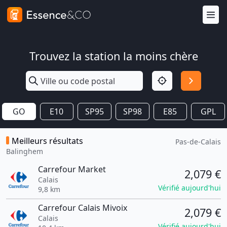
Trouvez la station la moins chère
GO
E10
SP95
SP98
E85
GPL
Meilleurs résultats
Pas-de-Calais
Balinghem
Carrefour Market
2,079 €
Calais
Vérifié aujourd'hui
9,8 km
Carrefour Calais Mivoix
2,079 €
Calais
Vérifié aujourd'hui