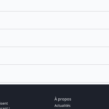
À propos
isent
Actualités
rant !