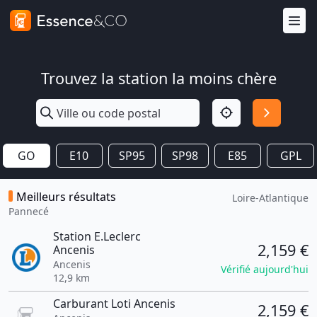
Trouvez la station la moins chère
GO
E10
SP95
SP98
E85
GPL
Meilleurs résultats
Loire-Atlantique
Pannecé
Station E.Leclerc
2,159 €
Ancenis
Ancenis
Vérifié aujourd'hui
12,9 km
Carburant Loti Ancenis
2,159 €