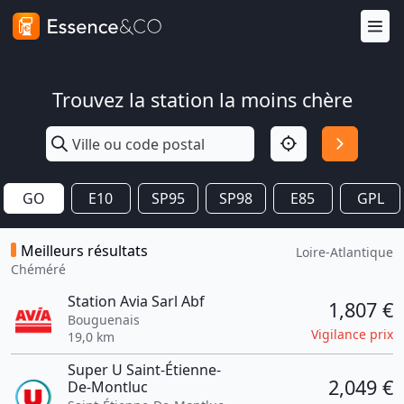
Trouvez la station la moins chère
GO
E10
SP95
SP98
E85
GPL
Meilleurs résultats
Loire-Atlantique
Chéméré
Station Avia Sarl Abf
1,807 €
Bouguenais
Vigilance prix
19,0 km
Super U Saint-Étienne-
2,049 €
De-Montluc