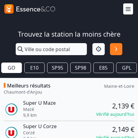
Trouvez la station la moins chère
GO
E10
SP95
SP98
E85
GPL
Meilleurs résultats
Maine-et-Loire
Chaumont-d'Anjou
Super U Maze
2,139 €
Mazé
Vérifié aujourd'hui
9,9 km
Super U Corze
2,149 €
Corzé
Vérifié aujourd'hui