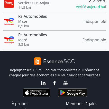
2,239 €
Verrières-En-Anjou
Vérifié aujourd'hui
11,8 km
Rs Automobiles
Indisponible
Mazé
8,5 km
Rs Automobiles
Indisponible
Mazé
8,5 km
Rejoignez les 1,5 million d'automobilistes qui réalisent
chaque jour des économies sur leur budget carburant !
À propos
Mentions légales