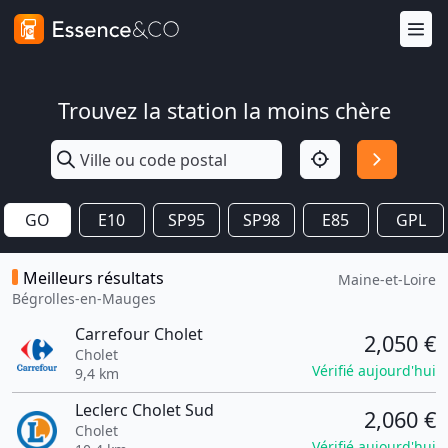
Trouvez la station la moins chère
GO
E10
SP95
SP98
E85
GPL
Meilleurs résultats
Maine-et-Loire
Bégrolles-en-Mauges
Carrefour Cholet
2,050 €
Cholet
Vérifié aujourd'hui
9,4 km
Leclerc Cholet Sud
2,060 €
Cholet
Vérifié aujourd'hui