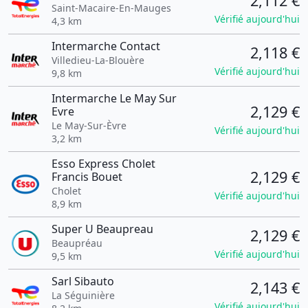
2,112 €
Saint-Macaire-En-Mauges
Vérifié aujourd'hui
4,3 km
Intermarche Contact
2,118 €
Villedieu-La-Blouère
Vérifié aujourd'hui
9,8 km
Intermarche Le May Sur
2,129 €
Evre
Le May-Sur-Èvre
Vérifié aujourd'hui
3,2 km
Esso Express Cholet
2,129 €
Francis Bouet
Cholet
Vérifié aujourd'hui
8,9 km
Super U Beaupreau
2,129 €
Beaupréau
Vérifié aujourd'hui
9,5 km
Sarl Sibauto
2,143 €
La Séguinière
Vérifié aujourd'hui