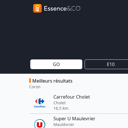
GO
E10
Meilleurs résultats
Coron
Carrefour Cholet
Cholet
16,5 km
Super U Maulevrier
Maulévrier