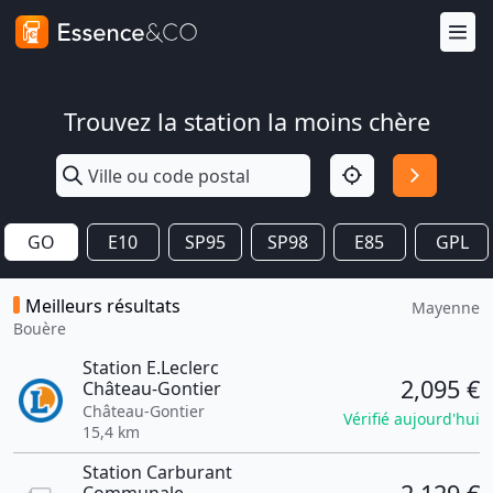
Trouvez la station la moins chère
GO
E10
SP95
SP98
E85
GPL
Meilleurs résultats
Mayenne
Bouère
Station E.Leclerc
2,095 €
Château-Gontier
Château-Gontier
Vérifié aujourd'hui
15,4 km
Station Carburant