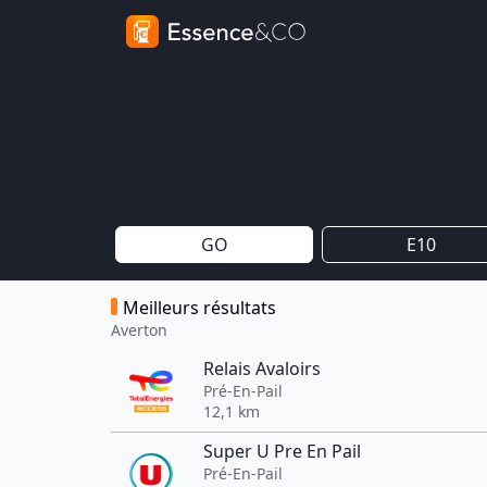
GO
E10
Meilleurs résultats
Averton
Relais Avaloirs
Pré-En-Pail
12,1 km
Super U Pre En Pail
Pré-En-Pail