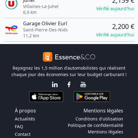
2,159 €
Juhel
Villaines-La-Juhel
Vérifié aujourd'hui
6,9 km
Garage Olivier Eurl
2,200 €
Saint-Pierre-Des-Nids
Vérifié aujourd'hui
11,2 km
Rejoignez les 1,5 million d'automobilistes qui réalisent
chaque jour des économies sur leur budget carburant !
À propos
Mentions légales
Actualités
Conditions d'utilisation
Politique de confidentialité
FAQ
Mentions légales
Contact