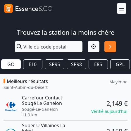
Trouvez la station la moins chère
GO
E10
SP95
SP98
E85
GPL
Meilleurs résultats
Mayenne
Saint-Aubin-du-Désert
Carrefour Contact
2,149 €
Sougé Le Ganelon
Sougé-Le-Ganelon
Vérifié aujourd'hui
11,9 km
Super U Villaines La