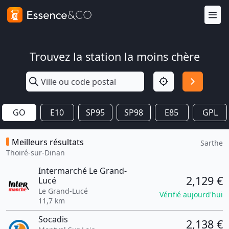
Trouvez la station la moins chère
GO
E10
SP95
SP98
E85
GPL
Meilleurs résultats
Sarthe
Thoiré-sur-Dinan
Intermarché Le Grand-
2,129 €
Lucé
Le Grand-Lucé
Vérifié aujourd'hui
11,7 km
Socadis
2,138 €