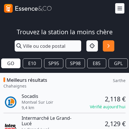
Trouvez la station la moins chère
GO
E10
SP95
SP98
E85
GPL
Meilleurs résultats
Sarthe
Chahaignes
Socadis
2,118 €
Montval Sur Loir
Vérifié aujourd'hui
9,4 km
Intermarché Le Grand-
2,129 €
Lucé