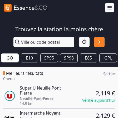
Trouvez la station la moins chère
GO
E10
SP95
SP98
E85
GPL
Meilleurs résultats
Sarthe
Chenu
Super U Neuille Pont
2,119 €
Pierre
Neuillé-Pont-Pierre
Vérifié aujourd'hui
14,9 km
Intermarche Noyant
2,129 €