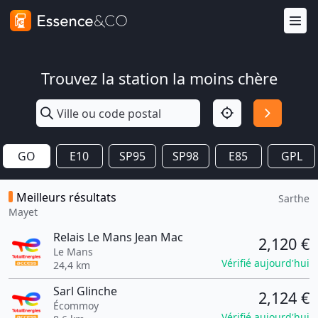
Trouvez la station la moins chère
GO
E10
SP95
SP98
E85
GPL
Meilleurs résultats
Sarthe
Mayet
Relais Le Mans Jean Mac
2,120 €
Le Mans
Vérifié aujourd'hui
24,4 km
Sarl Glinche
2,124 €
Écommoy
Vérifié aujourd'hui