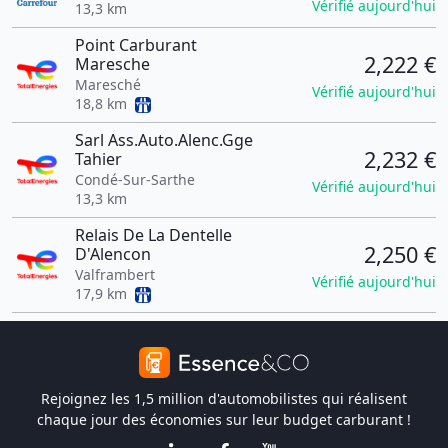
Vérifié aujourd'hui
13,3 km
Point Carburant
2,222 €
Maresche
Maresché
Vérifié aujourd'hui
18,8 km
Sarl Ass.Auto.Alenc.Gge
2,232 €
Tahier
Condé-Sur-Sarthe
Vérifié aujourd'hui
13,3 km
Relais De La Dentelle
2,250 €
D'Alencon
Valframbert
Vérifié aujourd'hui
17,9 km
Rejoignez les 1,5 million d'automobilistes qui réalisent
chaque jour des économies sur leur budget carburant !