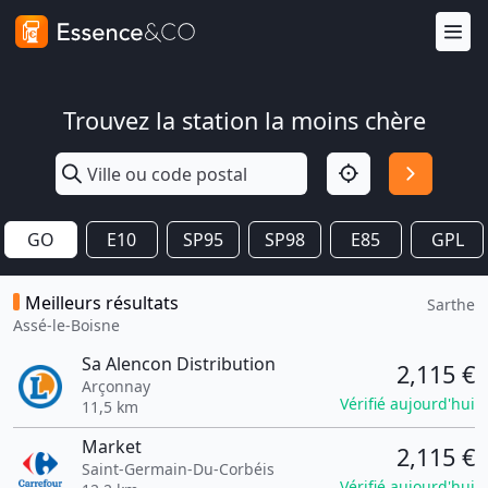
Trouvez la station la moins chère
GO
E10
SP95
SP98
E85
GPL
Meilleurs résultats
Sarthe
Assé-le-Boisne
Sa Alencon Distribution
2,115 €
Arçonnay
Vérifié aujourd'hui
11,5 km
Market
2,115 €
Saint-Germain-Du-Corbéis
Vérifié aujourd'hui