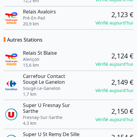
12,2 km
Relais Avaloirs
2,123 €
Pré-En-Pail
Vérifié aujourd'hui
20,9 km
Autres Stations
Relais St Blaise
2,124 €
Alençon
Vérifié aujourd'hui
15,6 km
Carrefour Contact
2,149 €
Sougé Le Ganelon
Sougé-Le-Ganelon
Vérifié aujourd'hui
1,7 km
Super U Fresnay Sur
2,150 €
Sarthe
Fresnay-Sur-Sarthe
Vérifié aujourd'hui
4,3 km
Super U St Remy De Sille