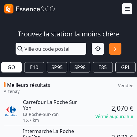
Trouvez la station la moins chère
GO
E10
SP95
SP98
E85
GPL
Meilleurs résultats
Vendée
Aizenay
Carrefour La Roche Sur
2,070 €
Yon
La Roche-Sur-Yon
Vérifié aujourd'hui
15,7 km
Intermarche La Roche