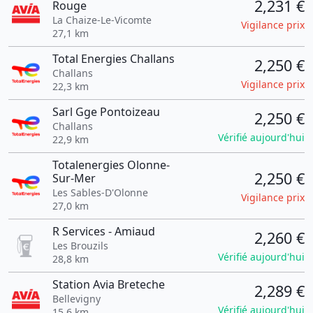
2,231 €
Rouge
La Chaize-Le-Vicomte
Vigilance prix
27,1 km
Total Energies Challans
2,250 €
Challans
Vigilance prix
22,3 km
Sarl Gge Pontoizeau
2,250 €
Challans
Vérifié aujourd'hui
22,9 km
Totalenergies Olonne-
2,250 €
Sur-Mer
Les Sables-D'Olonne
Vigilance prix
27,0 km
R Services - Amiaud
2,260 €
Les Brouzils
Vérifié aujourd'hui
28,8 km
Station Avia Breteche
2,289 €
Bellevigny
Vérifié aujourd'hui
15,6 km