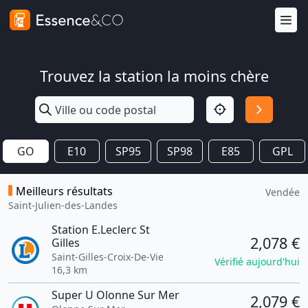
Trouvez la station la moins chère
GO
E10
SP95
SP98
E85
GPL
Meilleurs résultats
Vendée
Saint-Julien-des-Landes
Station E.Leclerc St
2,078 €
Gilles
Saint-Gilles-Croix-De-Vie
Vérifié aujourd'hui
16,3 km
Super U Olonne Sur Mer
2,079 €