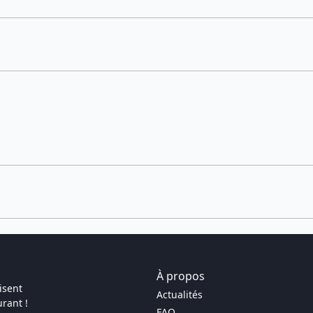
À propos
isent
Actualités
rant !
FAQ