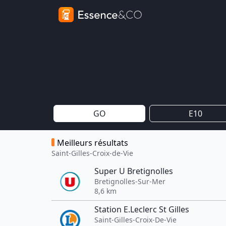
GO
E10
Meilleurs résultats
Saint-Gilles-Croix-de-Vie
Super U Bretignolles
Bretignolles-Sur-Mer
8,6 km
Station E.Leclerc St Gilles
Saint-Gilles-Croix-De-Vie