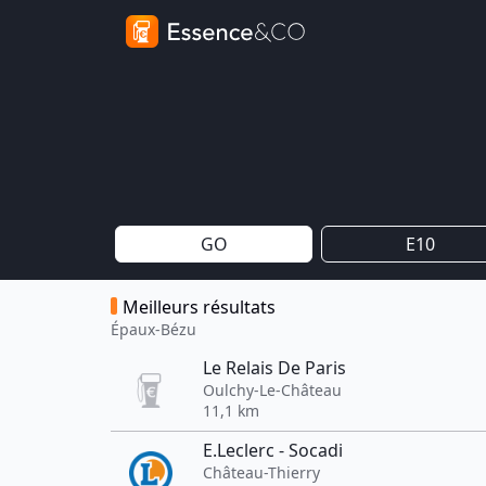
GO
E10
Meilleurs résultats
Épaux-Bézu
Le Relais De Paris
Oulchy-Le-Château
11,1 km
E.Leclerc - Socadi
Château-Thierry