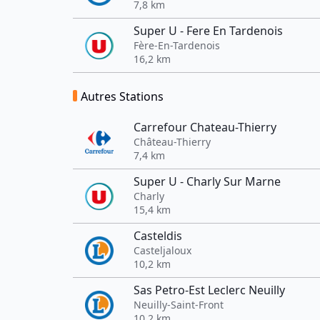
7,8 km
Super U - Fere En Tardenois
Fère-En-Tardenois
16,2 km
Autres Stations
Carrefour Chateau-Thierry
Château-Thierry
7,4 km
Super U - Charly Sur Marne
Charly
15,4 km
Casteldis
Casteljaloux
10,2 km
Sas Petro-Est Leclerc Neuilly
Neuilly-Saint-Front
10,2 km