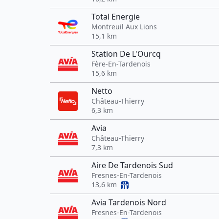
Total Energie
Montreuil Aux Lions
15,1 km
Station De L'Ourcq
Fère-En-Tardenois
15,6 km
Netto
Château-Thierry
6,3 km
Avia
Château-Thierry
7,3 km
Aire De Tardenois Sud
Fresnes-En-Tardenois
13,6 km
Avia Tardenois Nord
Fresnes-En-Tardenois