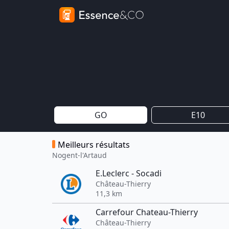
GO
E10
Meilleurs résultats
Nogent-l'Artaud
E.Leclerc - Socadi
Château-Thierry
11,3 km
Carrefour Chateau-Thierry
Château-Thierry