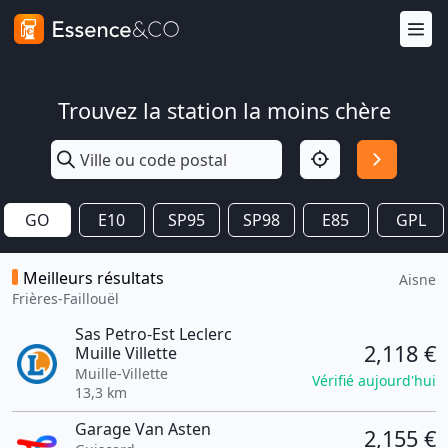
Trouvez la station la moins chère
GO
E10
SP95
SP98
E85
GPL
Meilleurs résultats
Aisne
Frières-Faillouël
Sas Petro-Est Leclerc
2,118 €
Muille Villette
Muille-Villette
Vérifié aujourd'hui
13,3 km
Garage Van Asten
2,155 €