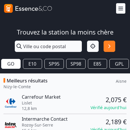
Trouvez la station la moins chère
GO
E10
SP95
SP98
E85
GPL
Meilleurs résultats
Aisne
Nizy-le-Comte
Carrefour Market
2,075 €
Lislet
Vérifié aujourd'hui
12,8 km
Intermarche Contact
2,189 €
Rozoy-Sur-Serre
Vérifié aujourd'hui