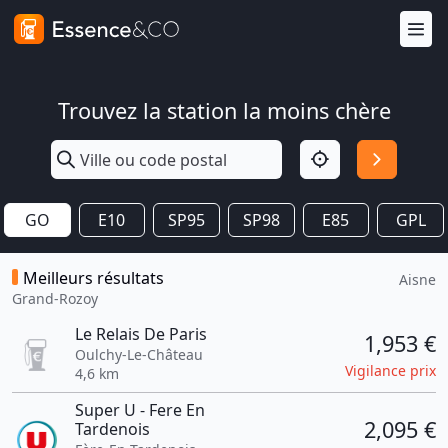
Trouvez la station la moins chère
GO
E10
SP95
SP98
E85
GPL
Meilleurs résultats
Aisne
Grand-Rozoy
Le Relais De Paris
1,953 €
Oulchy-Le-Château
Vigilance prix
4,6 km
Super U - Fere En
2,095 €
Tardenois