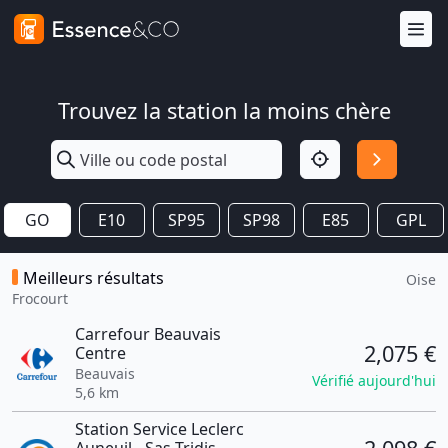
Trouvez la station la moins chère
GO
E10
SP95
SP98
E85
GPL
Meilleurs résultats
Oise
Frocourt
Carrefour Beauvais
2,075 €
Centre
Beauvais
Vérifié aujourd'hui
5,6 km
Station Service Leclerc