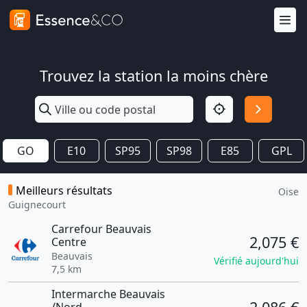
Trouvez la station la moins chère
GO
E10
SP95
SP98
E85
GPL
Meilleurs résultats
Oise
Guignecourt
Carrefour Beauvais
2,075 €
Centre
Beauvais
Vérifié aujourd'hui
7,5 km
Intermarche Beauvais