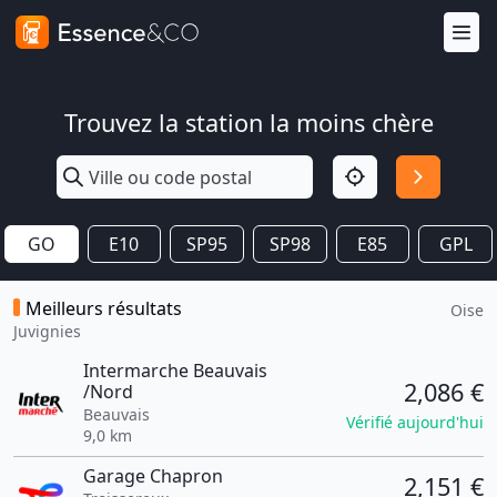
Trouvez la station la moins chère
GO
E10
SP95
SP98
E85
GPL
Meilleurs résultats
Oise
Juvignies
Intermarche Beauvais
2,086 €
/Nord
Beauvais
Vérifié aujourd'hui
9,0 km
Garage Chapron
2,151 €