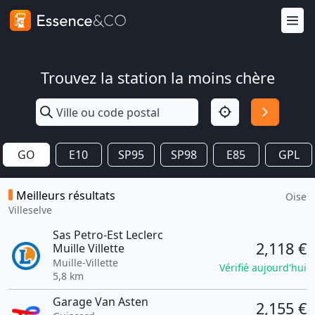
Trouvez la station la moins chère
GO
E10
SP95
SP98
E85
GPL
Meilleurs résultats
Oise
Villeselve
Sas Petro-Est Leclerc
2,118 €
Muille Villette
Muille-Villette
Vérifié aujourd'hui
5,8 km
Garage Van Asten
2,155 €