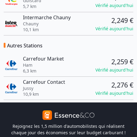
Guiscard
Vérifié aujourd'hui
5,7 km
Intermarche Chauny
2,249 €
Chauny
Vérifié aujourd'hui
10,1 km
Autres Stations
Carrefour Market
2,259 €
Ham
Vérifié aujourd'hui
6,3 km
Carrefour Contact
2,276 €
Jussy
Vérifié aujourd'hui
10,9 km
Rejoignez les 1,5 million d'automobilistes qui réalisent
chaque jour des économies sur leur budget carburant !