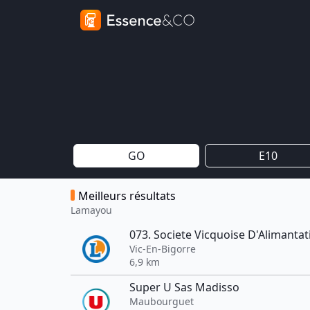
GO
E10
Meilleurs résultats
Lamayou
073. Societe Vicquoise D'Alimantati
Vic-En-Bigorre
6,9 km
Super U Sas Madisso
Maubourguet