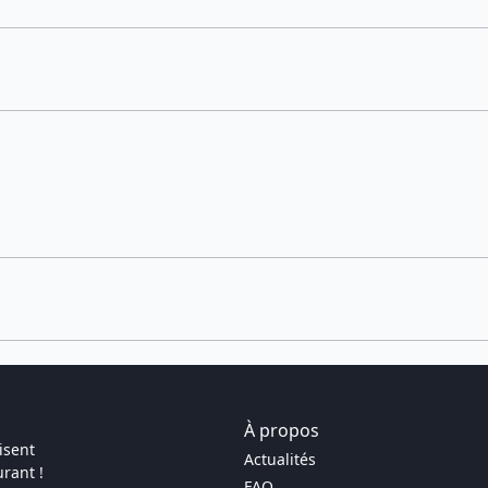
À propos
isent
Actualités
rant !
FAQ