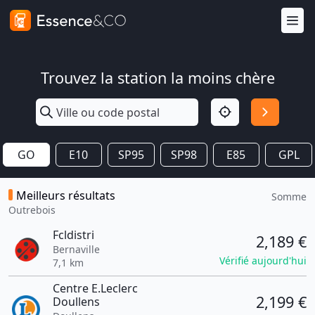
Trouvez la station la moins chère
GO
E10
SP95
SP98
E85
GPL
Meilleurs résultats
Somme
Outrebois
Fcldistri
2,189 €
Bernaville
Vérifié aujourd'hui
7,1 km
Centre E.Leclerc
2,199 €
Doullens