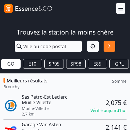
Trouvez la station la moins chère
GO
E10
SP95
SP98
E85
GPL
Meilleurs résultats
Somme
Brouchy
Sas Petro-Est Leclerc
2,075 €
Muille Villette
Muille-Villette
Vérifié aujourd'hui
2,7 km
Garage Van Asten
2,141 €