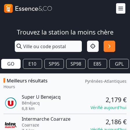
Trouvez la station la moins chère
GO
E10
SP95
SP98
E85
GPL
Meilleurs résultats
Pyrénées-Atlantiques
Hours
Super U Benejacq
2,179 €
Bénéjacq
Vérifié aujourd'hui
6,8 km
Intermarche Coarraze
2,186 €
Coarraze
Vérifié aujourd'hui