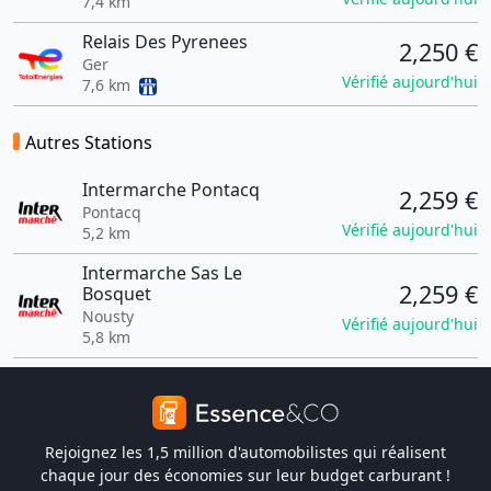
7,4 km
Relais Des Pyrenees
2,250 €
Ger
Vérifié aujourd'hui
7,6 km
Autres Stations
Intermarche Pontacq
2,259 €
Pontacq
Vérifié aujourd'hui
5,2 km
Intermarche Sas Le
2,259 €
Bosquet
Nousty
Vérifié aujourd'hui
5,8 km
Rejoignez les 1,5 million d'automobilistes qui réalisent
chaque jour des économies sur leur budget carburant !