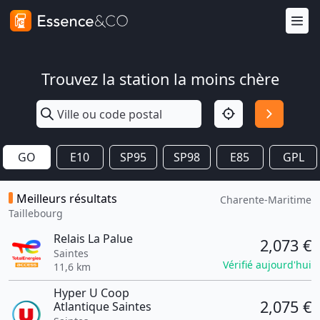
Trouvez la station la moins chère
GO
E10
SP95
SP98
E85
GPL
Meilleurs résultats
Charente-Maritime
Taillebourg
Relais La Palue
2,073 €
Saintes
Vérifié aujourd'hui
11,6 km
Hyper U Coop
2,075 €
Atlantique Saintes