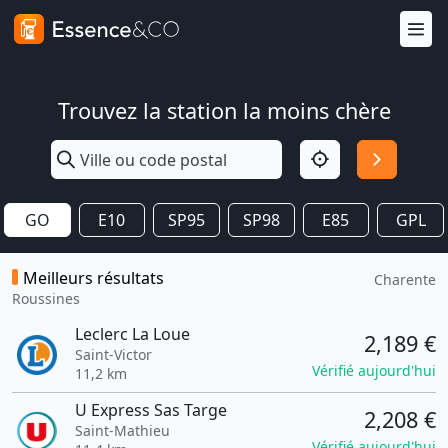
Trouvez la station la moins chère
GO
E10
SP95
SP98
E85
GPL
Meilleurs résultats
Charente
Roussines
Leclerc La Loue
2,189 €
Saint-Victor
Vérifié aujourd'hui
11,2 km
U Express Sas Targe
2,208 €
Saint-Mathieu
Vérifié aujourd'hui