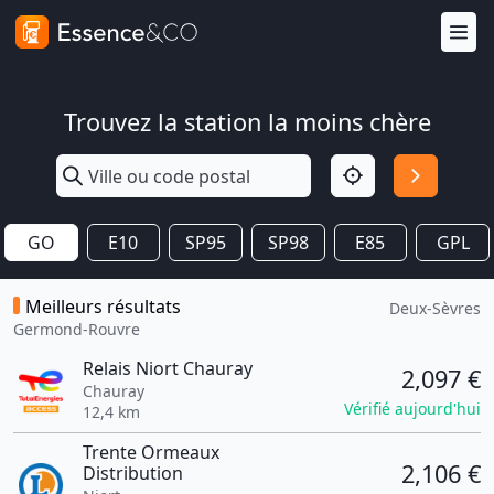
Trouvez la station la moins chère
GO
E10
SP95
SP98
E85
GPL
Meilleurs résultats
Deux-Sèvres
Germond-Rouvre
Relais Niort Chauray
2,097 €
Chauray
Vérifié aujourd'hui
12,4 km
Trente Ormeaux
2,106 €
Distribution